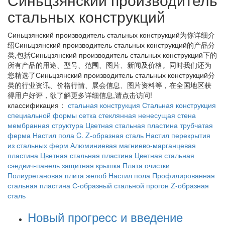
стальных конструкций
Синьцзянский производитель стальных конструкций
为你详细介
绍
Синьцзянский производитель стальных конструкций
的产品分
类,包括
Синьцзянский производитель стальных конструкций
下的
所有产品的用途、型号、范围、图片、新闻及价格。同时我们还为
您精选了
Синьцзянский производитель стальных конструкций
分
类的行业资讯、价格行情、展会信息、图片资料等，在全国地区获
得用户好评，欲了解更多详细信息,请点击访问!
классификация：
стальная конструкция
Стальная конструкция
специальной формы
сетка
стеклянная ненесущая стена
мембранная структура
Цветная стальная пластина
трубчатая
ферма
Настил пола
C. Z-образная сталь
Настил перекрытия
из стальных ферм
Алюминиевая магниево-марганцевая
пластина
Цветная стальная пластина
Цветная стальная
сэндвич-панель
защитная крышка
Плата очистки
Полиуретановая плита
желоб
Настил пола
Профилированная
стальная пластина
С-образный стальной прогон
Z-образная
сталь
Новый прогресс и введение