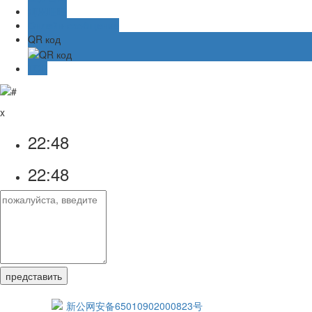
阿里旺旺
Онлайн-сообщение
QR код
TOP
x
22:48
22:48
新公网安备65010902000823号