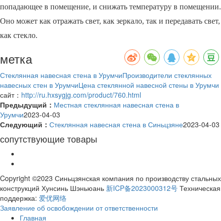
попадающее в помещение, и снижать температуру в помещении.
Оно может как отражать свет, как зеркало, так и передавать свет,
как стекло.
метка
Стеклянная навесная стена в Урумчи
Производители стеклянных
навесных стен в Урумчи
Цена стеклянной навесной стены в Урумчи
сайт：
http://ru.hxsygjg.com/product/760.html
Предыдущий：
Местная стеклянная навесная стена в
Урумчи
2023-04-03
Следующий：
Стеклянная навесная стена в Синьцзяне
2023-04-03
сопутствующие товары
Copyright ©2023 Синьцзянская компания по производству стальных
конструкций Хунсинь Шэньюань
新ICP备2023000312号
Техническая
поддержка:
爱优网络
Заявление об освобождении от ответственности
Главная