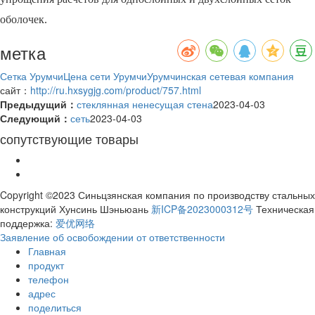
оболочек.
метка
Сетка Урумчи
Цена сети Урумчи
Урумчинская сетевая компания
сайт：
http://ru.hxsygjg.com/product/757.html
Предыдущий：
стеклянная ненесущая стена
2023-04-03
Следующий：
сеть
2023-04-03
сопутствующие товары
Copyright ©2023 Синьцзянская компания по производству стальных
конструкций Хунсинь Шэньюань
新ICP备2023000312号
Техническая
поддержка:
爱优网络
Заявление об освобождении от ответственности
Главная
продукт
телефон
адрес
поделиться