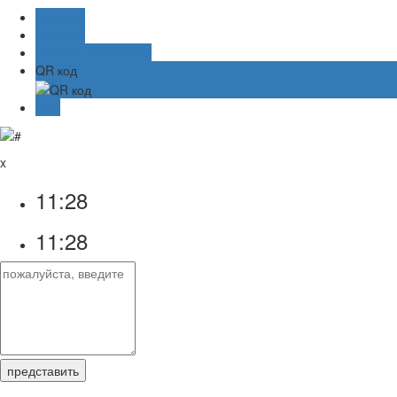
业务咨询
阿里旺旺
Онлайн-сообщение
QR код
TOP
x
11:28
11:28