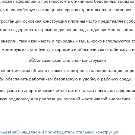
 может эффективно противостоять стихийным бедствиям, таким как
а, что способствует сокращению сроков строительства и снижению з
ктростанций основная конструкция плотины часто представляет со
лотине выдерживать огромное давление воды, одновременно снижа
 энергии, такой как нефть и природный газ, широко используются
 монтируются, устойчивы к коррозии и обеспечивают стабильную и
нергетических объектах, таких как ветряные электростанции, подст
бы обеспечить работникам безопасную и удобную рабочую среду.
ньцзяна на энергетических объектах не только повышает эффектив
кую поддержку для реализации зеленой и устойчивой энергетики.
иньцзяна
Синьцзянский производитель стальных конструкций