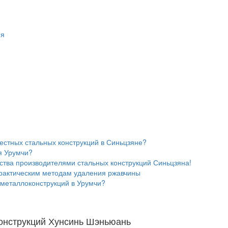
ия
естных стальных конструкций в Синьцзяне?
я Урумчи?
тва производителями стальных конструкций Синьцзяна!
практическим методам удаления ржавчины
 металлоконструкций в Урумчи?
конструкций Хунсинь Шэньюань