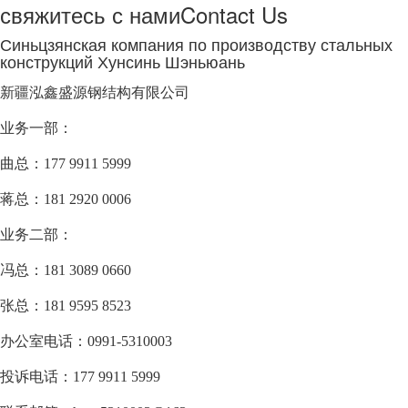
свяжитесь с нами
Contact Us
Синьцзянская компания по производству стальных
конструкций Хунсинь Шэньюань
新疆泓鑫盛源钢结构有限公司
业务一部：
曲总：177 9911 5999
蒋总：181 2920 0006
业务二部：
冯总：181 3089 0660
张总：181 9595 8523
办公室电话：0991-5310003
投诉电话：177 9911 5999