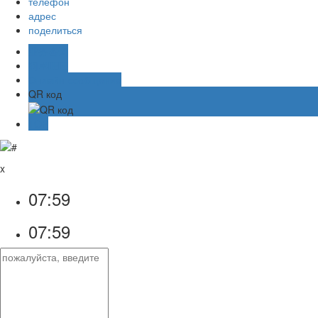
телефон
адрес
поделиться
业务咨询
阿里旺旺
Онлайн-сообщение
QR код
TOP
x
07:59
07:59