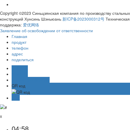
Copyright ©2023 Синьцзянская компания по производству стальных
конструкций Хунсинь Шэньюань
新ICP备2023000312号
Техническая
поддержка:
爱优网络
Заявление об освобождении от ответственности
Главная
продукт
телефон
адрес
поделиться
业务咨询
阿里旺旺
Онлайн-сообщение
QR код
TOP
x
04:58