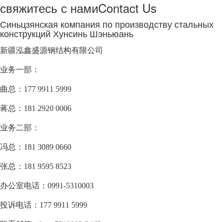
свяжитесь с нами
Contact Us
Синьцзянская компания по производству стальных
конструкций Хунсинь Шэньюань
新疆泓鑫盛源钢结构有限公司
业务一部：
曲总：177 9911 5999
蒋总：181 2920 0006
业务二部：
冯总：181 3089 0660
张总：181 9595 8523
办公室电话：0991-5310003
投诉电话：177 9911 5999