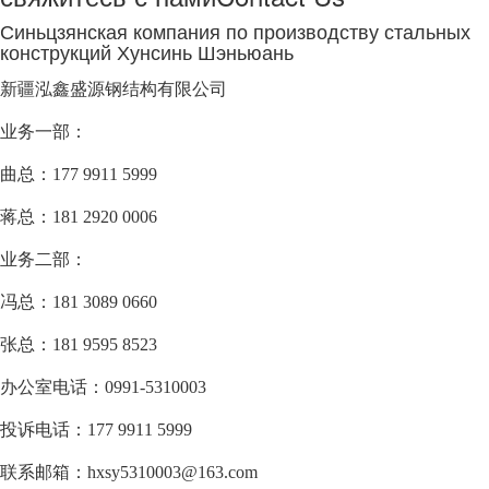
Синьцзянская компания по производству стальных
конструкций Хунсинь Шэньюань
新疆泓鑫盛源钢结构有限公司
业务一部：
曲总：177 9911 5999
蒋总：181 2920 0006
业务二部：
冯总：181 3089 0660
张总：181 9595 8523
办公室电话：0991-5310003
投诉电话：177 9911 5999
联系邮箱：hxsy5310003@163.com